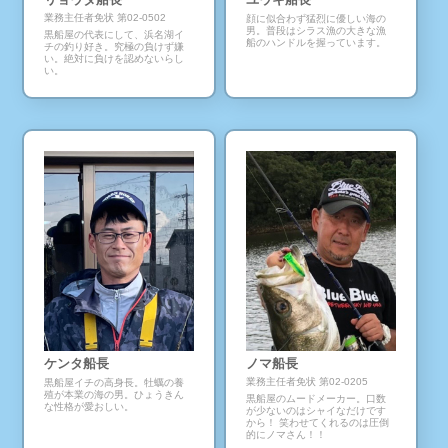
業務主任者免状
第02-0502
顔に似合わず猛烈に優しい海の
男。普段はシラス漁の大きな漁
黒船屋の代表にして、浜名湖イ
船のハンドルを握っています。
チの釣り好き。究極の負けず嫌
い。絶対に負けを認めないらし
い。
ケンタ船長
ノマ船長
業務主任者免状
第02-0205
黒船屋イチの高身長。牡蠣の養
殖が本業の海の男。ひょうきん
黒船屋のムードメーカー。口数
な性格が愛おしい。
が少ないのはシャイなだけです
から！ 笑わせてくれるのは圧倒
的にノマさん！！