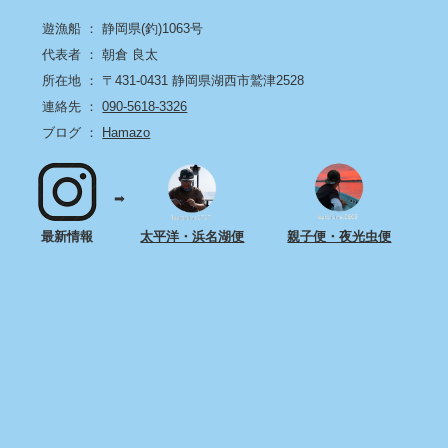
遊漁船 ： 静岡県(釣)1063号
代表者 ： 朝倉 良太
所在地 ： 〒431-0431 静岡県湖西市鷲津2528
連絡先 ：
090-5618-3326
ブログ ：
Hamazo
➡
最新情報
太平洋・浜名湖便
親子便・夜光虫便