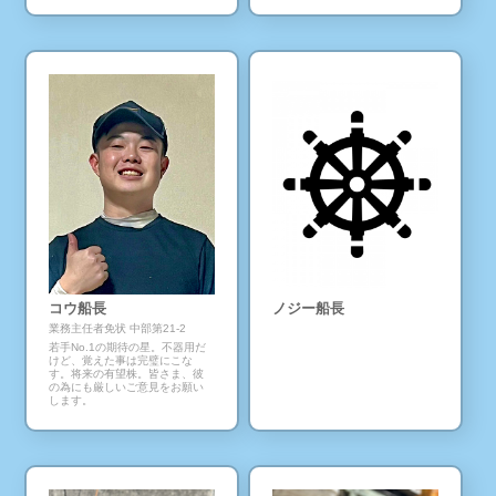
コウ船長
ノジー船長
業務主任者免状
中部第21-2
若手No.1の期待の星。不器用だ
けど、覚えた事は完璧にこな
す。将来の有望株。皆さま、彼
の為にも厳しいご意見をお願い
します。