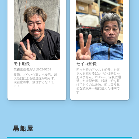
モト船長
セイゴ船長
業務主任者免状
第02-0203
困った時のアシスト船長。お客
さんを乗せるばかりが仕事じゃ
技術、ノウハウ高レベル男。超
ありません。2019年、深夜に通
大怪我による後遺症が治らず、
過した大型台風。桟橋に船を繋
現在療養中。無理するな！モ
げておくのは危険。船に乗り猛
ト！
烈な波風を一緒に耐えた仲間で
す。
黒船屋